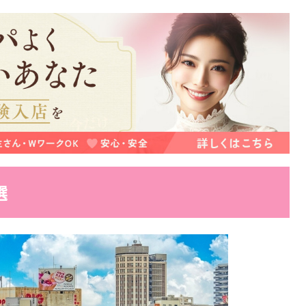
イプ
選
の対処法