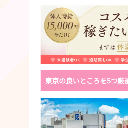
2
東京の悪いところ5つ
2-1
高騰する生活費
2-2
慢性的な混雑と喧騒
2-3
長時間化する通勤
2-4
常に存在する自然災害のリスク
2-5
ストレスフルな生活環境
3
東京の良さを楽しめる人のタ
東京の良いところを5つ厳
3-1
好奇心旺盛な探検家タイプ
3-2
効率重視のビジネスパーソン
3-3
多様性を愛する文化人タイプ
4
東京の良さがわからないとき
4-1
地元の人との交流を深める