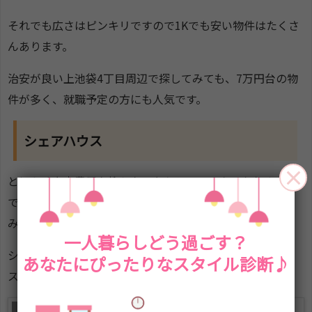
それでも広さはピンキリですので1Kでも安い物件はたくさ
んあります。
治安が良い上池袋4丁目周辺で探してみても、7万円台の物
件が多く、就職予定の方にも人気です。
シェアハウス
とにかく上京費用を抑えたいならシェアハウスもおすすめ
です。シェアハウスは都内各所に増えていて、板橋にも住
みやすい物件がたくさん増えています！
一人暮らしどう過ごす？
シェアハウスで暮らす魅力については、実際にシェアハウ
あなたにぴったりなスタイル診断♪
ス暮らしをしているリンちゃんの記事をご覧ください↓
上京してシェアハウスに2年住んでわかったメリッ