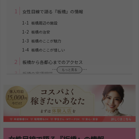
1
女性目線で語る『板橋』の情報
1-1
板橋周辺の施設
1-2
板橋の治安
1-3
板橋のここが魅力
1-4
板橋のここが惜しい
2
板橋から各都心までのアクセス
…
…
もっと見る
3
板橋の家賃相場
3-1
1R
3-2
1K
3-3
シェアハウス
4
上京して板橋に住むのが向いている人
4-1
家賃の安さを重視する人
4-2
都心へのアクセスを優先する人
女性目線で語る『板橋』の情報