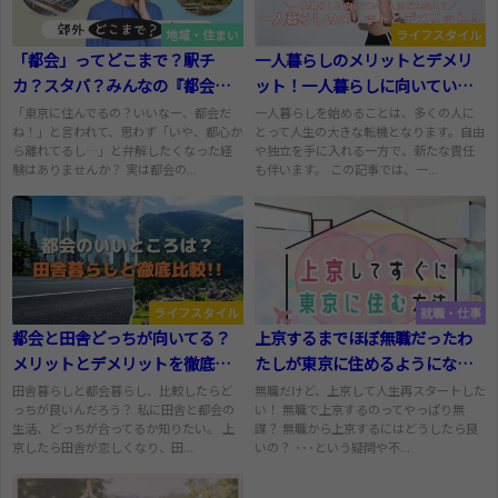
地域・住まい
ライフスタイル
「都会」ってどこまで？駅チ
一人暮らしのメリットとデメリ
カ？スタバ？みんなの『都会ラ
ット！一人暮らしに向いている
イン』大調査！
人は？
「東京に住んでるの？いいなー、都会だ
一人暮らしを始めることは、多くの人に
ね！」と言われて、思わず「いや、都心か
とって人生の大きな転機となります。自由
ら離れてるし…」と弁解したくなった経
や独立を手に入れる一方で、新たな責任
験はありませんか？ 実は都会の...
も伴います。 この記事では、一...
ライフスタイル
就職・仕事
都会と田舎どっちが向いてる？
上京するまでほぼ無職だったわ
メリットとデメリットを徹底比
たしが東京に住めるようになっ
較
た方法
田舎暮らしと都会暮らし、比較したらど
無職だけど、上京して人生再スタートした
っちが良いんだろう？ 私に田舎と都会の
い！ 無職で上京するのってやっぱり無
生活、どっちが合ってるか知りたい。 上
謀？ 無職から上京するにはどうしたら良
京したら田舎が恋しくなり、田...
いの？ ･･･という疑問や不...