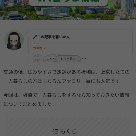
🖋この記事を書いた人
執筆者 マミ
皆さんこんにちは。
…
…
もっと見る
就職と同時に上京してきました。
今は丸の内の不動産会社で営業マンをしている"マミ"です。
交通の便、住みやすさで定評がある板橋は、上京したての
一人暮らしの方はもちろんファミリー層にも人気です。
今回は、板橋で一人暮らしをするなら知っておきたい情報
についてまとめました。
もくじ