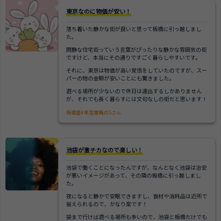
東京なのに物価が安い！
落ち着いた静かな街が良いと思って板橋に引っ越しまし
た。
閑静な住宅街っていう言葉がぴったりな静かな雰囲気の街
ですけど、本当にその通りですごく暮らしやすいです。
それに、東京は物価が高い覚悟をしていたのですが、スー
パーの物の金額が安いことにも驚きました。
遊べる場所が少ないので休日は遠出するしかありません
が、それでも長く暮らすには文句なしの街だと思います！
板橋歴4年営業職のSさん
池袋が激チカなので楽しい！
池袋で働くことになったんですが、なんとなく池袋は治安
が悪いイメージがあって、その隣の板橋に引っ越しまし
た。
夜になると静かで安眠できますし、食材や消耗品は近所で
揃えられるので、かなり楽です！
袋まで行けば遊べる場所も多いので、池袋と板橋だけでも