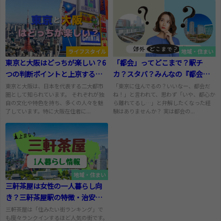
ライフスタイル
地域・住まい
東京と大阪はどっちが楽しい？6
「都会」ってどこまで？駅チ
つの判断ポイントと上京する魅
カ？スタバ？みんなの『都会ラ
力を解説
イン』大調査！
東京と大阪は、日本を代表する二大都市
「東京に住んでるの？いいなー、都会だ
圏として知られています。 それぞれが独
ね！」と言われて、思わず「いや、都心か
自の文化や特色を持ち、多くの人々を魅
ら離れてるし…」と弁解したくなった経
了しています。特に大阪在住者に...
験はありませんか？ 実は都会の...
地域・住まい
三軒茶屋は女性の一人暮らし向
き？三軒茶屋駅の特徴・治安・
口コミ評判まとめ
三軒茶屋は「住みたい街ランキング」で
も度々ランクインするほど人気の街です。