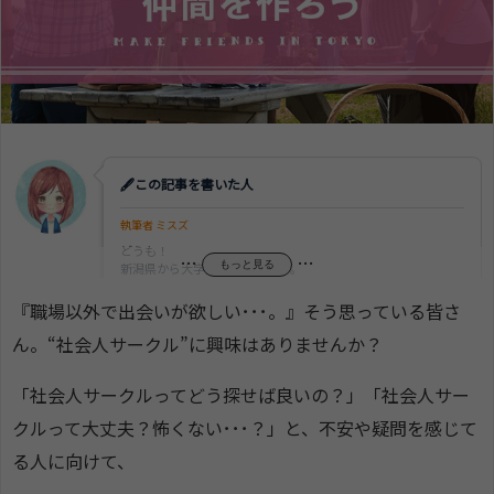
🖋この記事を書いた人
執筆者 ミスズ
どうも！
…
…
もっと見る
新潟県から大学進学を機に上京。
今は、恵比寿にあるグルメ系雑誌の編集部に勤めるOL“ミス
ズ”です～！
『職場以外で出会いが欲しい･･･。』そう思っている皆さ
ん。“社会人サークル”に興味はありませんか？
「社会人サークルってどう探せば良いの？」「社会人サー
クルって大丈夫？怖くない･･･？」と、不安や疑問を感じて
る人に向けて、