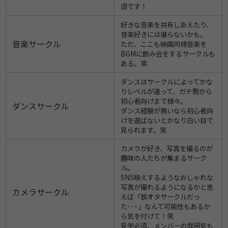
須です！
好きな音楽を共有しあえたり、
音楽好きには堪らないかも。
音楽サークル
ただ、ここも映画同様音楽を
BGMに飲み会をするサークルも
ある。笑
ダンスはサークルによってかな
りレベルが違って、ガチ勢から
初心者向けまで様々。
ダンスサークル
ダンス経験が無いなら初心者向
けを選ばないとかなり白い目で
見られます。笑
カメラが好き、写真を撮るのが
趣味の人たちが集まるサーク
ル。
SNS映えするようなおしゃれな
写真が撮れるようになるかと思
カメラサークル
えば「鉄オタサークルだっ
た･･･」なんて可能性もあるか
ら気を付けて！笑
見学必須、メンバーの雰囲気も