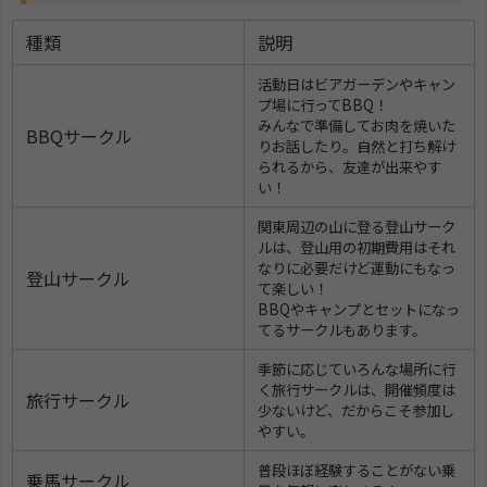
種類
説明
活動日はビアガーデンやキャン
プ場に行ってBBQ！
みんなで準備してお肉を焼いた
BBQサークル
りお話したり。自然と打ち解け
られるから、友達が出来やす
い！
関東周辺の山に登る登山サーク
ルは、登山用の初期費用はそれ
なりに必要だけど運動にもなっ
登山サークル
て楽しい！
BBQやキャンプとセットになっ
てるサークルもあります。
季節に応じていろんな場所に行
く旅行サークルは、開催頻度は
旅行サークル
少ないけど、だからこそ参加し
やすい。
普段ほぼ経験することがない乗
乗馬サークル