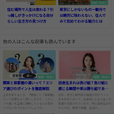
ライフスタイル
地域・住まい
住む場所で人生は変わる？引
東京にしかないもの～観光で
っ越しがきっかけになる自分
は絶対に味わえない、住んで
らしい生き方の見つけ方
みて初めてわかる魅力とは
他の人はこんな記事も読んでいます
地域・住まい
地域・住まい
関東と首都圏の違いって？エリ
田舎生まれは負け組？負け組と
ア選びのポイントを徹底解説
感じる瞬間や実は勝ち組である
理由
上京を考えるとき、『関東』と『首都圏』
近年、地方と都市部の格差が広がりつつ
という言葉をよく耳にしますが、この二
ある日本において、出身地による人生への
つの違いを正確に理解している人は意外
影響が注目されています。特に田舎生まれ
と少ないのではないでしょうか。...
の人々は、教育や就職、生活の...