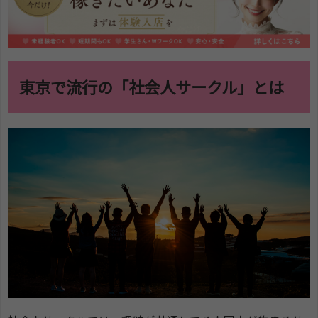
4
東京で社会人サークルを探す方法
4-1
友達から紹介してもらう
4-2
ネットで探す（SNS、webサイトなど）
4-3
広告チラシから探す
東京で流行の「社会人サークル」とは
5
東京の社会人サークルまとめ